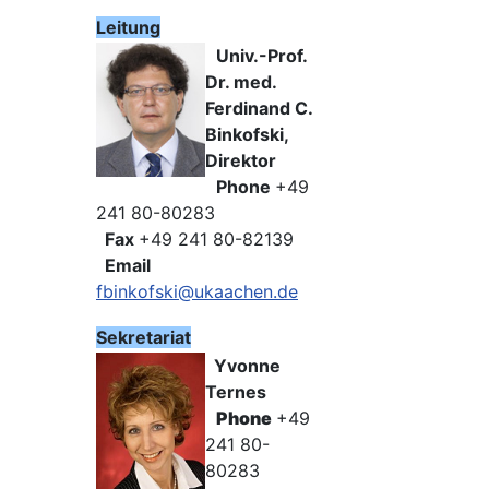
Leitung
Univ.-Prof.
Dr. med.
Ferdinand C.
Binkofski,
Direktor
Phone
+49
241 80-80283
Fax
+49 241 80-82139
Email
fbinkofski@ukaachen.de
Sekretariat
Yvonne
Ternes
Phone
+49
241 80-
80283